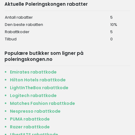
Aktuelle Poleringskongen rabatter
Antall rabatter
5
Den beste rabatten
10%
Rabattkoder
5
Tilbud
0
Populære butikker som ligner på
poleringskongen.no
Emirates rabattkode
Hilton Hotels rabattkode
LightInTheBox rabattkode
Logitech rabattkode
Matches Fashion rabattkode
Nespresso rabattkode
PUMA rabattkode
Razer rabattkode
UberEATS rabattkode