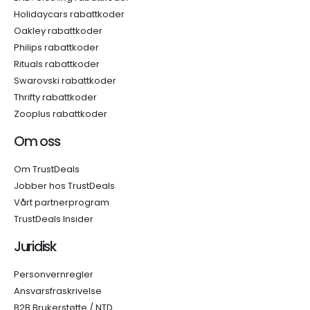
Holidaycars rabattkoder
Oakley rabattkoder
Philips rabattkoder
Rituals rabattkoder
Swarovski rabattkoder
Thrifty rabattkoder
Zooplus rabattkoder
Om oss
Om TrustDeals
Jobber hos TrustDeals
Vårt partnerprogram
TrustDeals Insider
Juridisk
Personvernregler
Ansvarsfraskrivelse
B2B Brukerstøtte / NTD