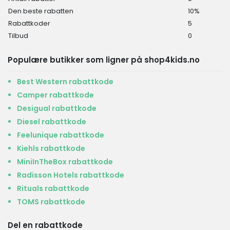
Den beste rabatten
10%
Rabattkoder
5
Tilbud
0
Populære butikker som ligner på shop4kids.no
Best Western rabattkode
Camper rabattkode
Desigual rabattkode
Diesel rabattkode
Feelunique rabattkode
Kiehls rabattkode
MiniInTheBox rabattkode
Radisson Hotels rabattkode
Rituals rabattkode
TOMS rabattkode
Del en rabattkode