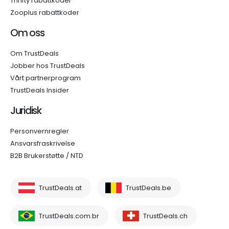
Thrifty rabattkoder
Zooplus rabattkoder
Om oss
Om TrustDeals
Jobber hos TrustDeals
Vårt partnerprogram
TrustDeals Insider
Juridisk
Personvernregler
Ansvarsfraskrivelse
B2B Brukerstøtte / NTD
TrustDeals.at
TrustDeals.be
TrustDeals.com.br
TrustDeals.ch