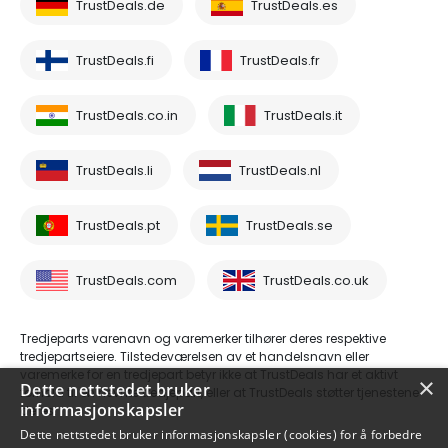
TrustDeals.de
TrustDeals.es
TrustDeals.fi
TrustDeals.fr
TrustDeals.co.in
TrustDeals.it
TrustDeals.li
TrustDeals.nl
TrustDeals.pt
TrustDeals.se
TrustDeals.com
TrustDeals.co.uk
Tredjeparts varenavn og varemerker tilhører deres respektive
tredjepartseiere. Tilstedeværelsen av et handelsnavn eller
varemerke for en tredjepart betyr ikke at TrustDeals har et aktivt
×
Dette nettstedet bruker
forhold til en nevnte tredjepart, eller at TrustDeals støtter tjenestene
informasjonskapsler
deres.
Dette nettstedet bruker informasjonskapsler (cookies) for å forbedre