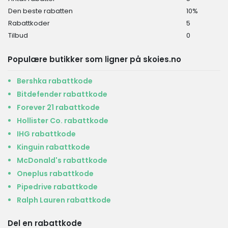
Den beste rabatten
10%
Rabattkoder
5
Tilbud
0
Populære butikker som ligner på skoies.no
Bershka rabattkode
Bitdefender rabattkode
Forever 21 rabattkode
Hollister Co. rabattkode
IHG rabattkode
Kinguin rabattkode
McDonald's rabattkode
Oneplus rabattkode
Pipedrive rabattkode
Ralph Lauren rabattkode
Del en rabattkode