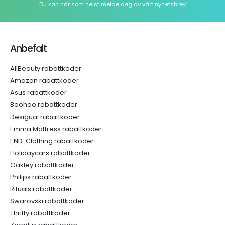
Du kan når som helst melde deg av vårt nyhetsbrev
Anbefalt
AllBeauty rabattkoder
Amazon rabattkoder
Asus rabattkoder
Boohoo rabattkoder
Desigual rabattkoder
Emma Mattress rabattkoder
END. Clothing rabattkoder
Holidaycars rabattkoder
Oakley rabattkoder
Philips rabattkoder
Rituals rabattkoder
Swarovski rabattkoder
Thrifty rabattkoder