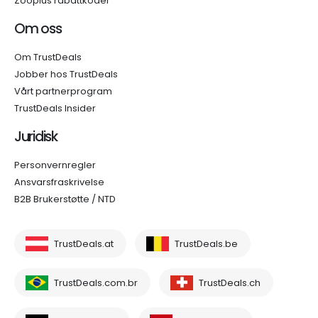
Zooplus rabattkoder
Om oss
Om TrustDeals
Jobber hos TrustDeals
Vårt partnerprogram
TrustDeals Insider
Juridisk
Personvernregler
Ansvarsfraskrivelse
B2B Brukerstøtte / NTD
TrustDeals.at
TrustDeals.be
TrustDeals.com.br
TrustDeals.ch