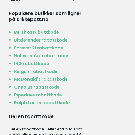
Populære butikker som ligner
på slikkepott.no
Bershka rabattkode
Bitdefender rabattkode
Forever 21 rabattkode
Hollister Co. rabattkode
IHG rabattkode
Kinguin rabattkode
McDonald's rabattkode
Oneplus rabattkode
Pipedrive rabattkode
Ralph Lauren rabattkode
Del en rabattkode
Del en rabattkode- eller et tilbud som
vi gikk glipp av, og hjelp andre med å