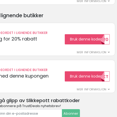
MER INFORMASJON
lignende butikker
EORDET I LIGNENDE BUTIKKER
 for 20% rabatt
Bruk denne koden
RABATT20
MER INFORMASJON
EORDET I LIGNENDE BUTIKKER
t med denne kupongen
Bruk denne koden
GRATISFRAKT
MER INFORMASJON
gå glipp av Slikkepott rabattkoder
abonnere på TrustDeals nyhetsbrev!
Abonner