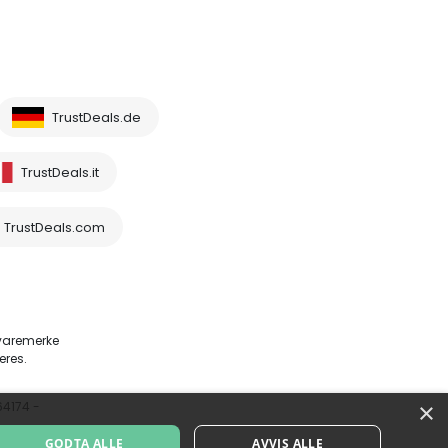
TrustDeals.de
TrustDeals.it
TrustDeals.com
 varemerke
eres.
×
64174 -
GODTA ALLE
AVVIS ALLE