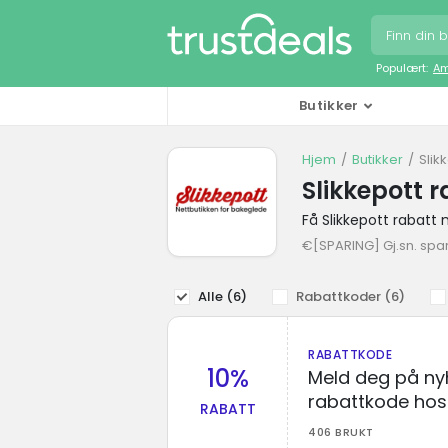
Populært:
Am
Butikker
Hjem
Butikker
Slik
Slikkepott 
Få Slikkepott rabatt
€[SPARING] Gj.sn. spa
Alle (
6
)
Rabattkoder (
6
)
RABATTKODE
10%
Meld deg på ny
rabattkode hos 
RABATT
406 BRUKT