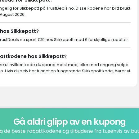
ngelig for Slikkepott på TrustDeals.no. Disse kodene har blitt brukt
 August 2026.
hos Slikkepott?
stDeals.no spart €19 hos Slikkepott med 6 forskjellige rabatter.
battkodene hos Slikkepott?
inne ut hvilken kode du sparer mest med, eller med engang velge
. Hvis du selv har funnet en fungerende Slikkepott kode, hører vi
Gå aldri glipp av en kupong
a de beste rabattkodene og tilbudene fra tusenvis av but