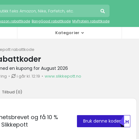
azon rabattkode
BangGood rabattkode
MyProtein rabattkode
Kategorier
kepott rabattkode
rabattkoder
 med en kupong for August 2026
ring
i går kl. 12:19
www.slikkepott.no
Tilbud (
0
)
hetsbrevet og få 10 %
Bruk denne koden
BGLH
Slikkepott