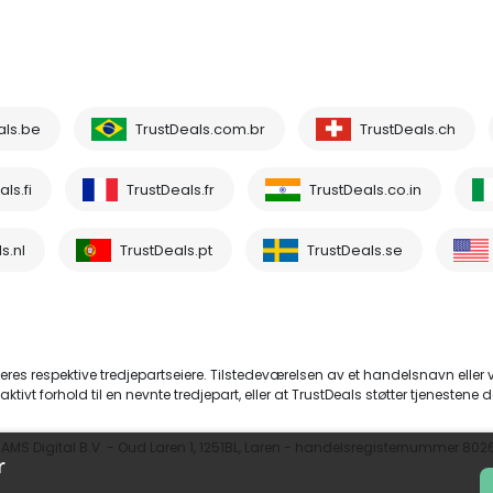
als.be
TrustDeals.com.br
TrustDeals.ch
ls.fi
TrustDeals.fr
TrustDeals.co.in
s.nl
TrustDeals.pt
TrustDeals.se
eres respektive tredjepartseiere. Tilstedeværelsen av et handelsnavn eller
aktivt forhold til en nevnte tredjepart, eller at TrustDeals støtter tjenestene d
r AMS Digital B.V. - Oud Laren 1, 1251BL, Laren - handelsregisternummer 802
r