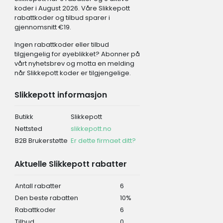
koder i August 2026. Våre Slikkepott
rabattkoder og tilbud sparer i
gjennomsnitt €19.
Ingen rabattkoder eller tilbud
tilgjengelig for øyeblikket? Abonner på
vårt nyhetsbrev og motta en melding
når Slikkepott koder er tilgjengelige.
Slikkepott informasjon
Butikk
Slikkepott
Nettsted
slikkepott.no
B2B Brukerstøtte
Er dette firmaet ditt?
Aktuelle Slikkepott rabatter
Antall rabatter
6
Den beste rabatten
10%
Rabattkoder
6
Tilbud
0