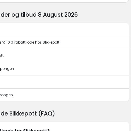
der og tilbud 8 August 2026
få 10 % rabattkode hos Slikkepott
tt
kupongen
upongen
nde Slikkepott (FAQ)
tkode for Slikkepott?