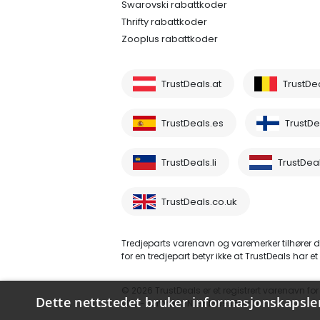
Swarovski rabattkoder
Thrifty rabattkoder
Zooplus rabattkoder
TrustDeals.at
TrustDe
TrustDeals.es
TrustDea
TrustDeals.li
TrustDeal
TrustDeals.co.uk
Tredjeparts varenavn og varemerker tilhører d
for en tredjepart betyr ikke at TrustDeals har et 
© 2026 TrustDeals er et registrert varenavn fo
Dette nettstedet bruker informasjonskapsle
MVA-nummer: NL861609360B01