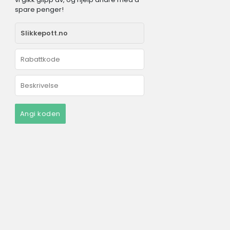
spare penger!
Angi koden