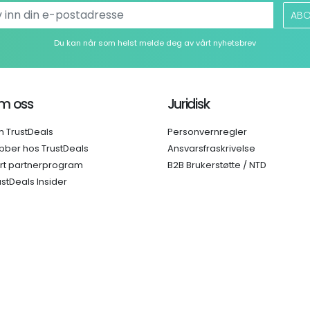
ABO
Du kan når som helst melde deg av vårt nyhetsbrev
m oss
Juridisk
 TrustDeals
Personvernregler
bber hos TrustDeals
Ansvarsfraskrivelse
rt partnerprogram
B2B Brukerstøtte / NTD
ustDeals Insider