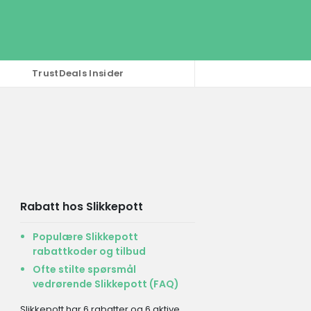
TrustDeals Insider
Rabatt hos Slikkepott
Populære Slikkepott
rabattkoder og tilbud
Ofte stilte spørsmål
vedrørende Slikkepott (FAQ)
Slikkepott har 6 rabatter og 6 aktive