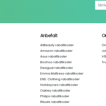
Anbefalt
O
AllBeauty rabattkoder
Om
Amazon rabattkoder
Jo
Asus rabattkoder
Vå
Boohoo rabattkoder
Tr
Desigual rabattkoder
Emma Mattress rabattkoder
END. Clothing rabattkoder
Holidaycars rabattkoder
Oakley rabattkoder
Philips rabattkoder
Rituals rabattkoder