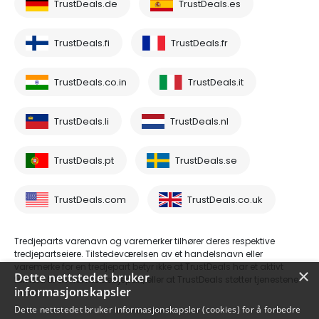
TrustDeals.de
TrustDeals.es
TrustDeals.fi
TrustDeals.fr
TrustDeals.co.in
TrustDeals.it
TrustDeals.li
TrustDeals.nl
TrustDeals.pt
TrustDeals.se
TrustDeals.com
TrustDeals.co.uk
Tredjeparts varenavn og varemerker tilhører deres respektive
tredjepartseiere. Tilstedeværelsen av et handelsnavn eller
varemerke for en tredjepart betyr ikke at TrustDeals har et aktivt
×
Dette nettstedet bruker
forhold til en nevnte tredjepart, eller at TrustDeals støtter tjenestene
informasjonskapsler
deres.
Dette nettstedet bruker informasjonskapsler (cookies) for å forbedre