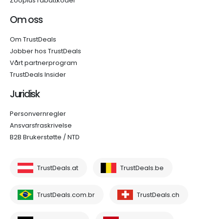
Zooplus rabattkoder
Om oss
Om TrustDeals
Jobber hos TrustDeals
Vårt partnerprogram
TrustDeals Insider
Juridisk
Personvernregler
Ansvarsfraskrivelse
B2B Brukerstøtte / NTD
TrustDeals.at
TrustDeals.be
TrustDeals.com.br
TrustDeals.ch