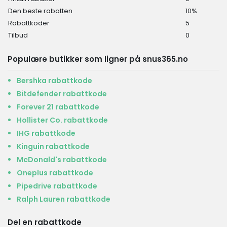
Den beste rabatten
10%
Rabattkoder
5
Tilbud
0
Populære butikker som ligner på snus365.no
Bershka rabattkode
Bitdefender rabattkode
Forever 21 rabattkode
Hollister Co. rabattkode
IHG rabattkode
Kinguin rabattkode
McDonald's rabattkode
Oneplus rabattkode
Pipedrive rabattkode
Ralph Lauren rabattkode
Del en rabattkode