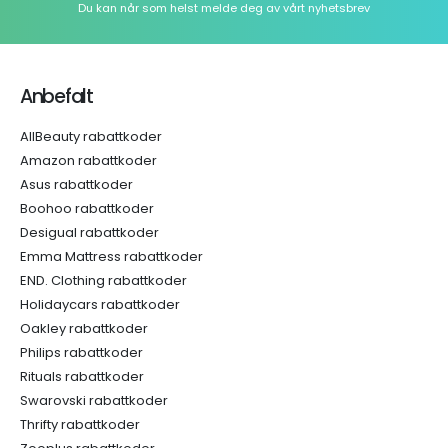
Du kan når som helst melde deg av vårt nyhetsbrev
Anbefalt
AllBeauty rabattkoder
Amazon rabattkoder
Asus rabattkoder
Boohoo rabattkoder
Desigual rabattkoder
Emma Mattress rabattkoder
END. Clothing rabattkoder
Holidaycars rabattkoder
Oakley rabattkoder
Philips rabattkoder
Rituals rabattkoder
Swarovski rabattkoder
Thrifty rabattkoder