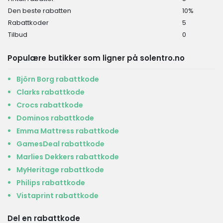
Den beste rabatten
10%
Rabattkoder
5
Tilbud
0
Populære butikker som ligner på solentro.no
Björn Borg rabattkode
Clarks rabattkode
Crocs rabattkode
Dominos rabattkode
Emma Mattress rabattkode
GamesDeal rabattkode
Marlies Dekkers rabattkode
MyHeritage rabattkode
Philips rabattkode
Vistaprint rabattkode
Del en rabattkode