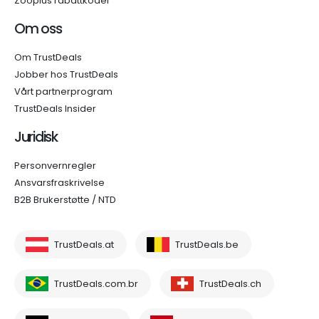
Zooplus rabattkoder
Om oss
Om TrustDeals
Jobber hos TrustDeals
Vårt partnerprogram
TrustDeals Insider
Juridisk
Personvernregler
Ansvarsfraskrivelse
B2B Brukerstøtte / NTD
TrustDeals.at
TrustDeals.be
TrustDeals.com.br
TrustDeals.ch