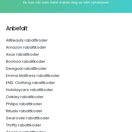
Du kan når som helst melde deg av vårt nyhetsbrev
Anbefalt
AllBeauty rabattkoder
Amazon rabattkoder
Asus rabattkoder
Boohoo rabattkoder
Desigual rabattkoder
Emma Mattress rabattkoder
END. Clothing rabattkoder
Holidaycars rabattkoder
Oakley rabattkoder
Philips rabattkoder
Rituals rabattkoder
Swarovski rabattkoder
Thrifty rabattkoder