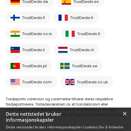
TrustDeals.de
TrustDeals.es
TrustDeals.fi
TrustDeals.fr
TrustDeals.co.in
TrustDeals.it
TrustDeals.li
TrustDeals.nl
TrustDeals.pt
TrustDeals.se
TrustDeals.com
TrustDeals.co.uk
Tredjeparts varenavn og varemerker tilhører deres respektive
tredjepartseiere. Tilstedeværelsen av et handelsnavn eller
varemerke for en tredjepart betyr ikke at TrustDeals har et aktivt
×
Dette nettstedet bruker
forhold til en nevnte tredjepart, eller at TrustDeals støtter tjenestene
informasjonskapsler
deres.
Dette nettstedet bruker informasjonskapsler (cookies) for å forbedre