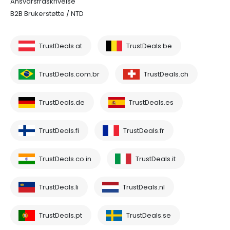
Ansvarsfraskrivelse
B2B Brukerstøtte / NTD
TrustDeals.at
TrustDeals.be
TrustDeals.com.br
TrustDeals.ch
TrustDeals.de
TrustDeals.es
TrustDeals.fi
TrustDeals.fr
TrustDeals.co.in
TrustDeals.it
TrustDeals.li
TrustDeals.nl
TrustDeals.pt
TrustDeals.se