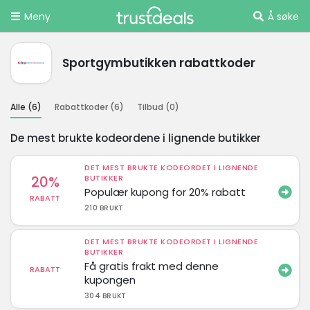
Meny
Å søke
Sportgymbutikken rabattkoder
Alle (
6
)
Rabattkoder (
6
)
Tilbud (
0
)
De mest brukte kodeordene i lignende butikker
DET MEST BRUKTE KODEORDET I LIGNENDE
20%
BUTIKKER
Populær kupong for 20% rabatt
RABATT
210 BRUKT
DET MEST BRUKTE KODEORDET I LIGNENDE
BUTIKKER
Få gratis frakt med denne
RABATT
kupongen
304 BRUKT