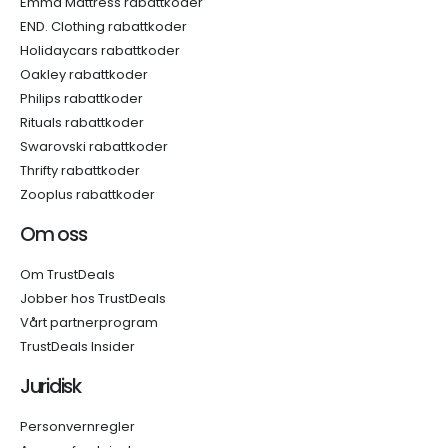
Emma Mattress rabattkoder
END. Clothing rabattkoder
Holidaycars rabattkoder
Oakley rabattkoder
Philips rabattkoder
Rituals rabattkoder
Swarovski rabattkoder
Thrifty rabattkoder
Zooplus rabattkoder
Om oss
Om TrustDeals
Jobber hos TrustDeals
Vårt partnerprogram
TrustDeals Insider
Juridisk
Personvernregler