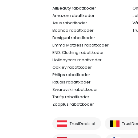
AllBeauty rabattkoder
Om
Amazon rabattkoder
Jo
Asus rabattkoder
Vå
Boohoo rabattkoder
Tr
Desigual rabattkoder
Emma Mattress rabattkoder
END. Clothing rabattkoder
Holidaycars rabattkoder
Oakley rabattkoder
Philips rabattkoder
Rituals rabattkoder
Swarovski rabattkoder
Thrifty rabattkoder
Zooplus rabattkoder
TrustDeals.at
TrustDe