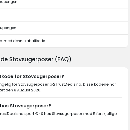
e kupongen
 kupongen
pet med denne rabattkode
ende Stovsugerposer (FAQ)
ttkode for Stovsugerposer?
jengelig for Stovsugerposer på TrustDeals.no. Disse kodene har
ftet den 8 August 2026.
 hos Stovsugerposer?
ustDeals.no spart €40 hos Stovsugerposer med 5 forskjellige