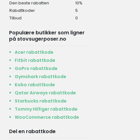
Den beste rabatten
10%
Rabattkoder
5
Tilbud
0
Populære butikker som ligner
på stovsugerposer.no
Acer rabattkode
Fitbit rabattkode
GoPro rabattkode
Gymshark rabattkode
Kobo rabattkode
Qatar Airways rabattkode
Starbucks rabattkode
Tommy Hilfiger rabattkode
WooCommerce rabattkode
Del en rabattkode