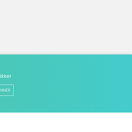
ikker
NNER