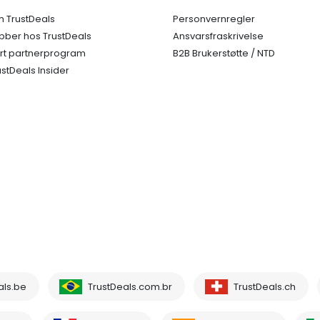
 TrustDeals
Personvernregler
bber hos TrustDeals
Ansvarsfraskrivelse
rt partnerprogram
B2B Brukerstøtte / NTD
ustDeals Insider
als.be
TrustDeals.com.br
TrustDeals.ch