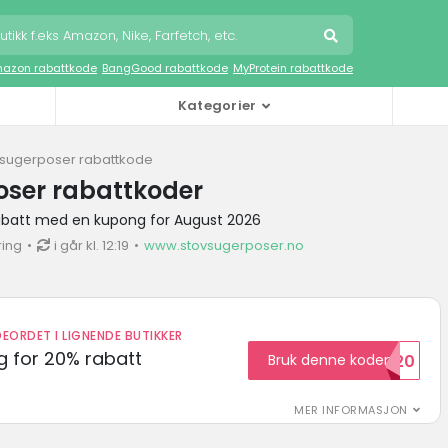
azon rabattkode
BangGood rabattkode
MyProtein rabattkode
Kategorier
vsugerposer rabattkode
oser rabattkoder
abatt med en kupong for August 2026
ring
i går kl. 12:19
www.stovsugerposer.no
EORDET I LIGNENDE BUTIKKER
 for 20% rabatt
Bruk denne koden
RABATT20
MER INFORMASJON