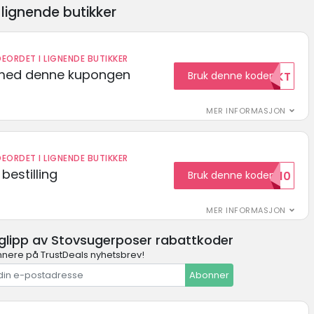
lignende butikker
EORDET I LIGNENDE BUTIKKER
t med denne kupongen
Bruk denne koden
GRATISFRAKT
MER INFORMASJON
EORDET I LIGNENDE BUTIKKER
bestilling
Bruk denne koden
HELLO10
MER INFORMASJON
 glipp av Stovsugerposer rabattkoder
nere på TrustDeals nyhetsbrev!
Abonner