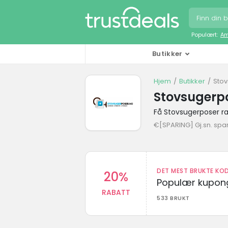
Populært:
Am
Butikker
Hjem
Butikker
Sto
Stovsugerp
Få Stovsugerposer r
€[SPARING] Gj.sn. spa
DET MEST BRUKTE KOD
20%
Populær kupong
RABATT
533 BRUKT