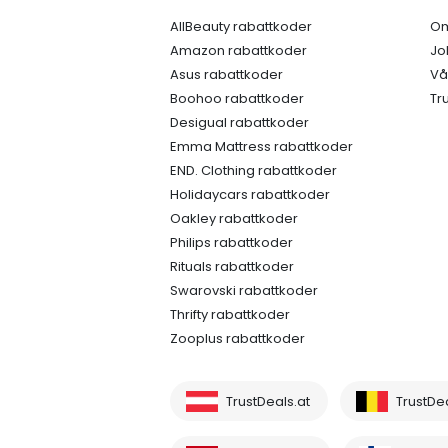
AllBeauty rabattkoder
Om
Amazon rabattkoder
Jo
Asus rabattkoder
Vå
Boohoo rabattkoder
Tr
Desigual rabattkoder
Emma Mattress rabattkoder
END. Clothing rabattkoder
Holidaycars rabattkoder
Oakley rabattkoder
Philips rabattkoder
Rituals rabattkoder
Swarovski rabattkoder
Thrifty rabattkoder
Zooplus rabattkoder
TrustDeals.at
TrustDe