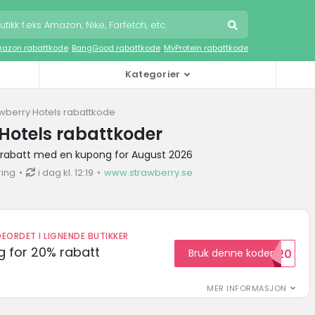
azon rabattkode
BangGood rabattkode
MyProtein rabattkode
Kategorier
wberry Hotels rabattkode
Hotels rabattkoder
s rabatt med en kupong for August 2026
ring
i dag kl. 12:19
www.strawberry.se
EORDET I LIGNENDE BUTIKKER
 for 20% rabatt
Bruk denne koden
RABATT20
MER INFORMASJON