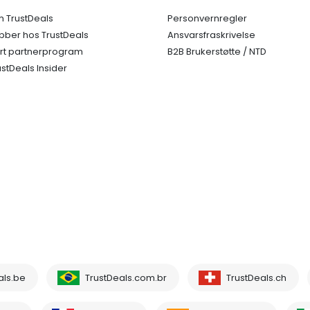
 TrustDeals
Personvernregler
bber hos TrustDeals
Ansvarsfraskrivelse
rt partnerprogram
B2B Brukerstøtte / NTD
ustDeals Insider
als.be
TrustDeals.com.br
TrustDeals.ch