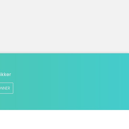
ikker
NNER