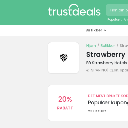
Populært:
Am
Butikker
Hjem
Butikker
Stra
Strawberry 
Få Strawberry Hotel
€[SPARING] Gj.sn. spa
DET MEST BRUKTE KOD
20%
Populær kupong
RABATT
237 BRUKT