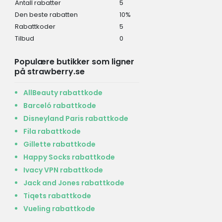
Antall rabatter
5
Den beste rabatten
10%
Rabattkoder
5
Tilbud
0
Populære butikker som ligner
på strawberry.se
AllBeauty rabattkode
Barceló rabattkode
Disneyland Paris rabattkode
Fila rabattkode
Gillette rabattkode
Happy Socks rabattkode
Ivacy VPN rabattkode
Jack and Jones rabattkode
Tiqets rabattkode
Vueling rabattkode