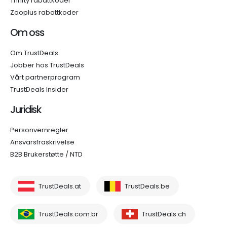
Thrifty rabattkoder
Zooplus rabattkoder
Om oss
Om TrustDeals
Jobber hos TrustDeals
Vårt partnerprogram
TrustDeals Insider
Juridisk
Personvernregler
Ansvarsfraskrivelse
B2B Brukerstøtte / NTD
TrustDeals.at
TrustDeals.be
TrustDeals.com.br
TrustDeals.ch