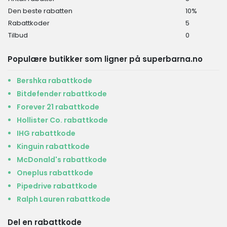
Den beste rabatten
10%
Rabattkoder
5
Tilbud
0
Populære butikker som ligner på superbarna.no
Bershka rabattkode
Bitdefender rabattkode
Forever 21 rabattkode
Hollister Co. rabattkode
IHG rabattkode
Kinguin rabattkode
McDonald's rabattkode
Oneplus rabattkode
Pipedrive rabattkode
Ralph Lauren rabattkode
Del en rabattkode