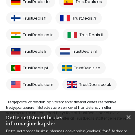
TrustDeals.de
TrustDeals.es
TrustDeals.fi
TrustDeals.fr
TrustDeals.co.in
TrustDeals.it
TrustDeals.li
TrustDeals.nl
TrustDeals.pt
TrustDeals.se
TrustDeals.com
TrustDeals.co.uk
Tredjeparts varenavn og varemerker tilhører deres respektive
tredjepartseiere. Tilstedeværelsen av et handelsnavn eller
varemerke for en tredjepart betyr ikke at TrustDeals har et aktivt
×
Dette nettstedet bruker
forhold til en nevnte tredjepart, eller at TrustDeals støtter tjenestene
informasjonskapsler
deres.
Dette nettstedet bruker informasjonskapsler (cookies) for å forbedre