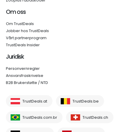
Zooplus rabattkoder
Om oss
Om TrustDeals
Jobber hos TrustDeals
Vårt partnerprogram
TrustDeals Insider
Juridisk
Personvernregler
Ansvarsfraskrivelse
B2B Brukerstøtte / NTD
TrustDeals.at
TrustDeals.be
TrustDeals.com.br
TrustDeals.ch