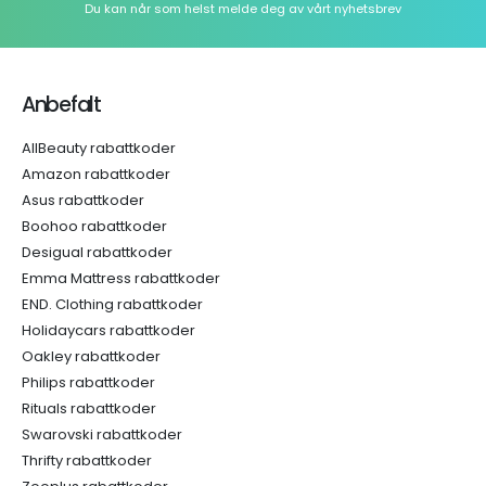
Du kan når som helst melde deg av vårt nyhetsbrev
Anbefalt
AllBeauty rabattkoder
Amazon rabattkoder
Asus rabattkoder
Boohoo rabattkoder
Desigual rabattkoder
Emma Mattress rabattkoder
END. Clothing rabattkoder
Holidaycars rabattkoder
Oakley rabattkoder
Philips rabattkoder
Rituals rabattkoder
Swarovski rabattkoder
Thrifty rabattkoder