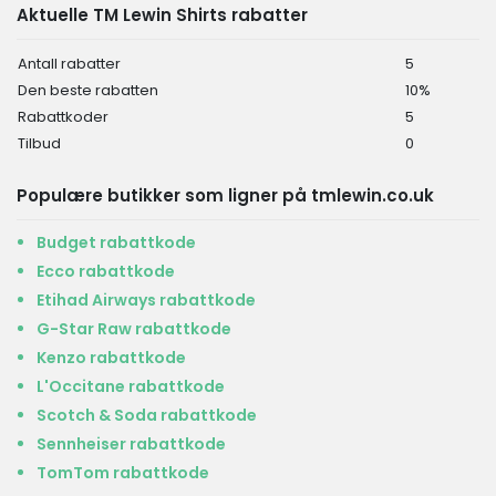
Aktuelle TM Lewin Shirts rabatter
Antall rabatter
5
Den beste rabatten
10%
Rabattkoder
5
Tilbud
0
Populære butikker som ligner på tmlewin.co.uk
Budget rabattkode
Ecco rabattkode
Etihad Airways rabattkode
G-Star Raw rabattkode
Kenzo rabattkode
L'Occitane rabattkode
Scotch & Soda rabattkode
Sennheiser rabattkode
TomTom rabattkode