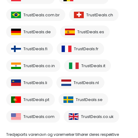
TrustDeals.com.br
TrustDeals.ch
TrustDeals.de
TrustDeals.es
TrustDeals.fi
TrustDeals.fr
TrustDeals.co.in
TrustDeals.it
TrustDeals.li
TrustDeals.nl
TrustDeals.pt
TrustDeals.se
TrustDeals.com
TrustDeals.co.uk
Tredjeparts varenavn og varemerker tilhører deres respektive