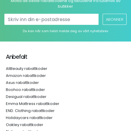
Motta de beste rabattkodene og tilbudene fra tusenvis av
butikker
ABONNER
Du kan når som helst melde deg av vårt nyhetsbrev
Anbefalt
AllBeauty rabattkoder
Amazon rabattkoder
Asus rabattkoder
Boohoo rabattkoder
Desigual rabattkoder
Emma Mattress rabattkoder
END. Clothing rabattkoder
Holidaycars rabattkoder
Oakley rabattkoder