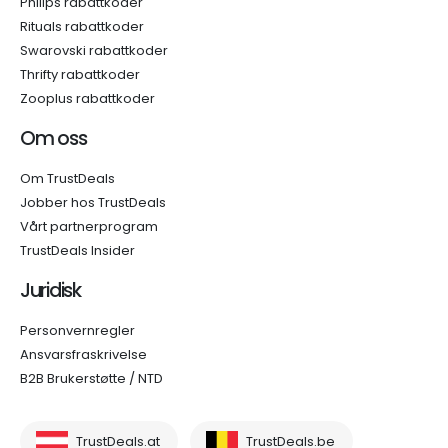
Philips rabattkoder
Rituals rabattkoder
Swarovski rabattkoder
Thrifty rabattkoder
Zooplus rabattkoder
Om oss
Om TrustDeals
Jobber hos TrustDeals
Vårt partnerprogram
TrustDeals Insider
Juridisk
Personvernregler
Ansvarsfraskrivelse
B2B Brukerstøtte / NTD
TrustDeals.at
TrustDeals.be