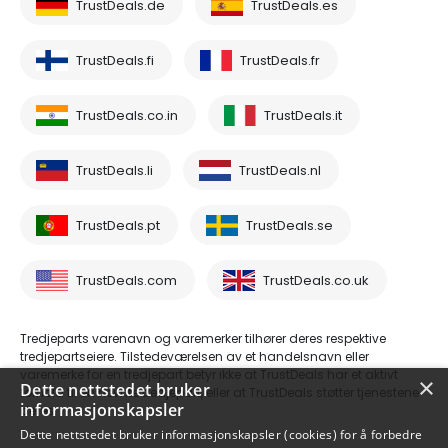
TrustDeals.de
TrustDeals.es
TrustDeals.fi
TrustDeals.fr
TrustDeals.co.in
TrustDeals.it
TrustDeals.li
TrustDeals.nl
TrustDeals.pt
TrustDeals.se
TrustDeals.com
TrustDeals.co.uk
Tredjeparts varenavn og varemerker tilhører deres respektive
tredjepartseiere. Tilstedeværelsen av et handelsnavn eller
varemerke for en tredjepart betyr ikke at TrustDeals har et aktivt
×
Dette nettstedet bruker
forhold til en nevnte tredjepart, eller at TrustDeals støtter tjenestene
informasjonskapsler
deres.
Dette nettstedet bruker informasjonskapsler (cookies) for å forbedre