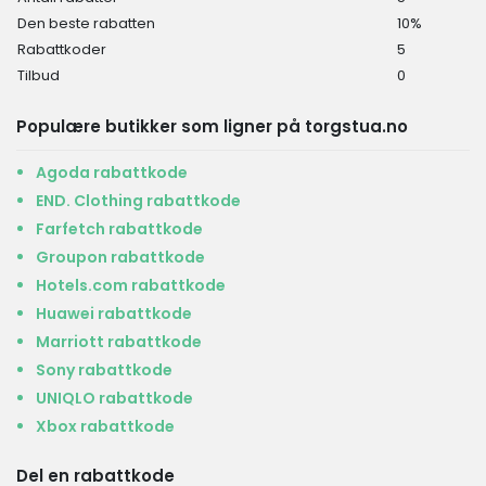
Den beste rabatten
10%
Rabattkoder
5
Tilbud
0
Populære butikker som ligner på torgstua.no
Agoda rabattkode
END. Clothing rabattkode
Farfetch rabattkode
Groupon rabattkode
Hotels.com rabattkode
Huawei rabattkode
Marriott rabattkode
Sony rabattkode
UNIQLO rabattkode
Xbox rabattkode
Del en rabattkode