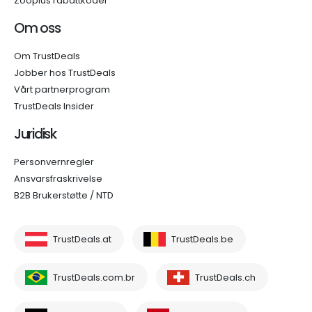
Zooplus rabattkoder
Om oss
Om TrustDeals
Jobber hos TrustDeals
Vårt partnerprogram
TrustDeals Insider
Juridisk
Personvernregler
Ansvarsfraskrivelse
B2B Brukerstøtte / NTD
TrustDeals.at
TrustDeals.be
TrustDeals.com.br
TrustDeals.ch