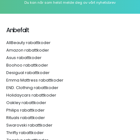
Du kan når som helst melde deg av vårt nyhetsbrev
Anbefalt
AllBeauty rabattkoder
Amazon rabattkoder
Asus rabattkoder
Boohoo rabattkoder
Desigual rabattkoder
Emma Mattress rabattkoder
END. Clothing rabattkoder
Holidaycars rabattkoder
Oakley rabattkoder
Philips rabattkoder
Rituals rabattkoder
Swarovski rabattkoder
Thrifty rabattkoder