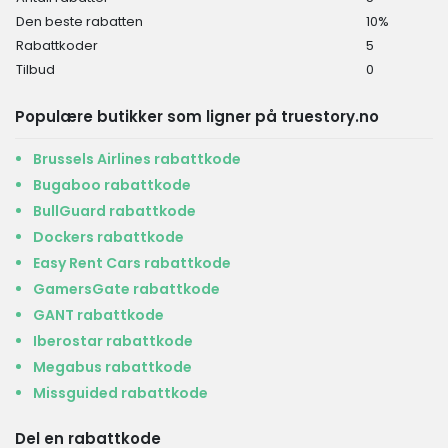
Den beste rabatten
10%
Rabattkoder
5
Tilbud
0
Populære butikker som ligner på truestory.no
Brussels Airlines rabattkode
Bugaboo rabattkode
BullGuard rabattkode
Dockers rabattkode
Easy Rent Cars rabattkode
GamersGate rabattkode
GANT rabattkode
Iberostar rabattkode
Megabus rabattkode
Missguided rabattkode
Del en rabattkode