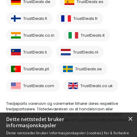
TrustDeals.de
TrustDeals.es
TrustDeals.fi
TrustDeals.fr
TrustDeals.co.in
TrustDeals.it
TrustDeals.li
TrustDeals.nl
TrustDeals.pt
TrustDeals.se
TrustDeals.com
TrustDeals.co.uk
Tredjeparts varenavn og varemerker tilhører deres respektive
tredjepartseiere. Tilstedeværelsen av et handelsnavn eller
varemerke for en tredjepart betyr ikke at TrustDeals har et aktivt
×
Dette nettstedet bruker
forhold til en nevnte tredjepart, eller at TrustDeals støtter tjenestene
informasjonskapsler
deres.
Dette nettstedet bruker informasjonskapsler (cookies) for å forbedre