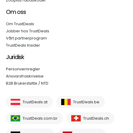
Zooplus rabattkoder
Om oss
Om TrustDeals
Jobber hos TrustDeals
Vårt partnerprogram
TrustDeals Insider
Juridisk
Personvernregler
Ansvarsfraskrivelse
B2B Brukerstøtte / NTD
TrustDeals.at
TrustDeals.be
TrustDeals.com.br
TrustDeals.ch