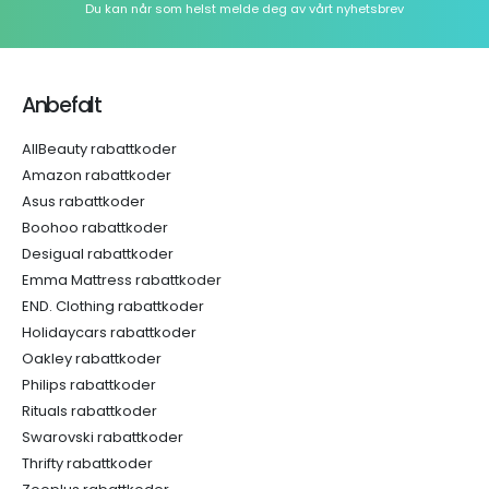
Du kan når som helst melde deg av vårt nyhetsbrev
Anbefalt
AllBeauty rabattkoder
Amazon rabattkoder
Asus rabattkoder
Boohoo rabattkoder
Desigual rabattkoder
Emma Mattress rabattkoder
END. Clothing rabattkoder
Holidaycars rabattkoder
Oakley rabattkoder
Philips rabattkoder
Rituals rabattkoder
Swarovski rabattkoder
Thrifty rabattkoder