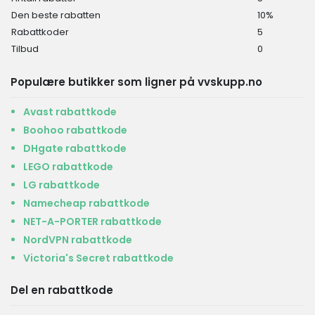
Den beste rabatten
10%
Rabattkoder
5
Tilbud
0
Populære butikker som ligner på vvskupp.no
Avast rabattkode
Boohoo rabattkode
DHgate rabattkode
LEGO rabattkode
LG rabattkode
Namecheap rabattkode
NET-A-PORTER rabattkode
NordVPN rabattkode
Victoria's Secret rabattkode
Del en rabattkode