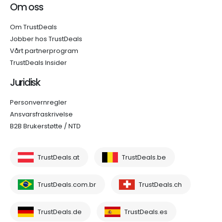
Om oss
Om TrustDeals
Jobber hos TrustDeals
Vårt partnerprogram
TrustDeals Insider
Juridisk
Personvernregler
Ansvarsfraskrivelse
B2B Brukerstøtte / NTD
TrustDeals.at
TrustDeals.be
TrustDeals.com.br
TrustDeals.ch
TrustDeals.de
TrustDeals.es