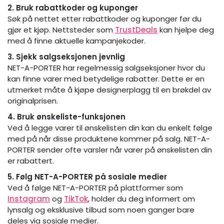
2. Bruk rabattkoder og kuponger
Søk på nettet etter rabattkoder og kuponger før du
gjør et kjøp. Nettsteder som
TrustDeals
kan hjelpe deg
med å finne aktuelle kampanjekoder.
3. Sjekk salgseksjonen jevnlig
NET-A-PORTER har regelmessig salgseksjoner hvor du
kan finne varer med betydelige rabatter. Dette er en
utmerket måte å kjøpe designerplagg til en brøkdel av
originalprisen.
4. Bruk ønskeliste-funksjonen
Ved å legge varer til ønskelisten din kan du enkelt følge
med på når disse produktene kommer på salg. NET-A-
PORTER sender ofte varsler når varer på ønskelisten din
er rabattert.
5. Følg NET-A-PORTER på sosiale medier
Ved å følge NET-A-PORTER på plattformer som
Instagram
og
TikTok
, holder du deg informert om
lynsalg og eksklusive tilbud som noen ganger bare
deles via sosiale medier.