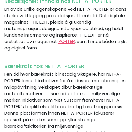
Redaksjonelt innhold hos NET-A-PORTER
En av de unike egenskapene ved NET-A-PORTER er dens
sterke vektlegging på redaksjonelt innhold. Det digitale
magasinet, THE EDIT, pleide å gi ukentlig
moteinspirasjon, designerintervjuer og stilråd, og holdt
kundene informerte og inspirerte. THE EDIT er nå
erstattet av magasinet
PORTER
, som finnes både i trykt
og digital form.
Bærekraft hos NET-A-PORTER
I en tid hvor bærekraft blir stadig viktigere, har NET-A-
PORTER lansert initiativer for å redusere motebransjens
miljøpåvirkning. Selskapet tilbyr bærekraftige
motealternativer og samarbeider med miljøvennlige
merker. Initiativer som ‘Net Sustain’ fremhever NET-A-
PORTER’s forpliktelse til bærekraftig forretningspraksis.
Denne plattformen innen NET-A-PORTER fokuserer
spesielt på merker som oppfyller strenge
bærekraftskriterier, fra miljøvennlige