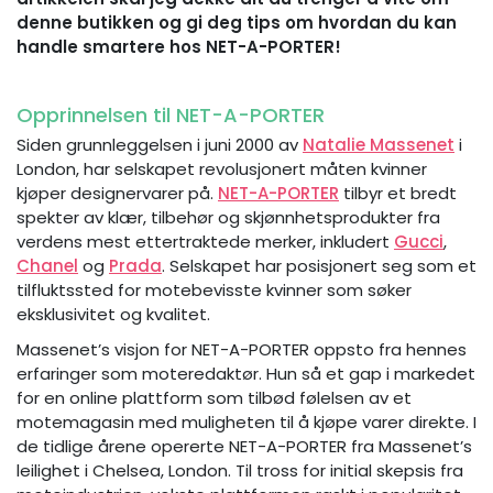
denne butikken og gi deg tips om hvordan du kan
handle smartere hos NET-A-PORTER!
Opprinnelsen til NET-A-PORTER
Siden grunnleggelsen i juni 2000 av
Natalie Massenet
i
London, har selskapet revolusjonert måten kvinner
kjøper designervarer på.
NET-A-PORTER
tilbyr et bredt
spekter av klær, tilbehør og skjønnhetsprodukter fra
verdens mest ettertraktede merker, inkludert
Gucci
,
Chanel
og
Prada
. Selskapet har posisjonert seg som et
tilfluktssted for motebevisste kvinner som søker
eksklusivitet og kvalitet.
Massenet’s visjon for NET-A-PORTER oppsto fra hennes
erfaringer som moteredaktør. Hun så et gap i markedet
for en online plattform som tilbød følelsen av et
motemagasin med muligheten til å kjøpe varer direkte. I
de tidlige årene opererte NET-A-PORTER fra Massenet’s
leilighet i Chelsea, London. Til tross for initial skepsis fra