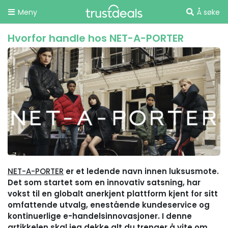
Meny
Å søke
Hvorfor handle hos NET-A-PORTER
NET-A-PORTER
er et ledende navn innen luksusmote.
Det som startet som en innovativ satsning, har
vokst til en globalt anerkjent plattform kjent for sitt
omfattende utvalg, enestående kundeservice og
kontinuerlige e-handelsinnovasjoner. I denne
artikkelen skal jeg dekke alt du trenger å vite om