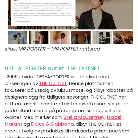
kilde:
MR PORTER
– MR PORTER nettsted
NET-A-PORTER outlet: THE OUTNET
I 2009 utvidet NET-A-PORTER sitt marked med
lanseringen av
THE OUTNET
. Denne plattformen
fokuserer på utsalg av luksusmote, og tilbyr rabatter på
designerplagg fra tidligere sesonger. THE OUTNET har
blitt en favoritt blant moteinteresserte som ser etter
gode tilbud uten å gå på kompromiss med stil eller
kvalitet. Med merker som
Stella McCartney
,
Isabel
Marant
og
Dolce & Gabbana
, tilbyr THE OUTNET et
bredt utvalg av produkter til reduserte priser, noe som
gjør luksusmote mer tilgjengelig for et bredere