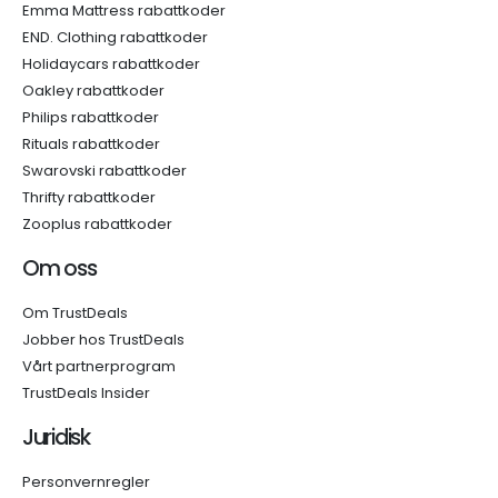
Emma Mattress rabattkoder
END. Clothing rabattkoder
Holidaycars rabattkoder
Oakley rabattkoder
Philips rabattkoder
Rituals rabattkoder
Swarovski rabattkoder
Thrifty rabattkoder
Zooplus rabattkoder
Om oss
Om TrustDeals
Jobber hos TrustDeals
Vårt partnerprogram
TrustDeals Insider
Juridisk
Personvernregler