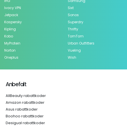
IHG
Samsung
Ivacy VPN
Sixt
Jetpack
Sonos
Kaspersky
Superdry
Kipling
Thrifty
Kobo
TomTom
MyProtein
Urban Outfitters
Norton
Vueling
Oneplus
Wish
Anbefalt
AllBeauty rabattkoder
Amazon rabattkoder
Asus rabattkoder
Boohoo rabattkoder
Desigual rabattkoder