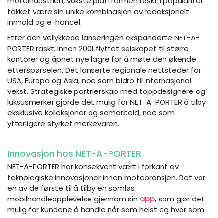
moteindustrien, vokste plattformen raskt i popularitet
takket være sin unike kombinasjon av redaksjonelt
innhold og e-handel.
Etter den vellykkede lanseringen ekspanderte NET-A-
PORTER raskt. Innen 2001 flyttet selskapet til større
kontorer og åpnet nye lagre for å møte den økende
etterspørselen. Det lanserte regionale nettsteder for
USA, Europa og Asia, noe som bidro til internasjonal
vekst. Strategiske partnerskap med toppdesignere og
luksusmerker gjorde det mulig for NET-A-PORTER å tilby
eksklusive kolleksjoner og samarbeid, noe som
ytterligere styrket merkevaren.
Innovasjon hos NET-A-PORTER
NET-A-PORTER har konsekvent vært i forkant av
teknologiske innovasjoner innen motebransjen. Det var
en av de første til å tilby en sømløs
mobilhandleopplevelse gjennom sin
app
, som gjør det
mulig for kundene å handle når som helst og hvor som