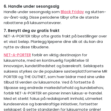
6. Handle under sesongsalg
Handle under sesongsalg som
Black Friday
og slutten-
av-året-salg. Disse periodene tilbyr ofte de største
rabattene på luksusmotevarer.
7. Benytt deg av gratis frakt
NET-A-PORTER tilbyr ofte gratis frakt på bestillinger over
et visst beløp. Planlegg kjøpene dine slik at du kan dra
nytte av disse tilbudene.
NET-A-PORTER
forblir en viktig destinasjon for
luksusmote, med en kontinuerlig forpliktelse til
innovasjon, kundetilfredshet og bærekraft. Selskapets
suksess styrkes av de populære søsterplattformene MR
PORTER og THE OUTNET, som hver bidrar med sine unike
tilbud til verden av luksusmote. Ved å fortsette å
tilpasse seg endrede markedsforhold og kundebehov,
forblir NET-A-PORTER en pioner innen luksus-e-handel.
Med et sterkt fokus på redaksjonelt innhold, utmerket
kundeservice og bærekraftige initiativer, fortsetter
selskapet å sette standarden for luksusmote online!