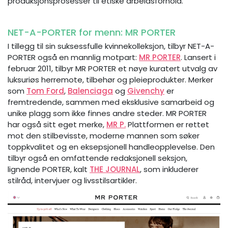
produksjonsprosesser til etiske arbeidsforhold.
NET-A-PORTER for menn: MR PORTER
I tillegg til sin suksessfulle kvinnekolleksjon, tilbyr NET-A-
PORTER også en mannlig motpart:
MR PORTER
. Lansert i
februar 2011, tilbyr MR PORTER et nøye kuratert utvalg av
luksuriøs herremote, tilbehør og pleieprodukter. Merker
som
Tom Ford
,
Balenciaga
og
Givenchy
er
fremtredende, sammen med eksklusive samarbeid og
unike plagg som ikke finnes andre steder. MR PORTER
har også sitt eget merke,
MR P.
Plattformen er rettet
mot den stilbevisste, moderne mannen som søker
toppkvalitet og en eksepsjonell handleopplevelse. Den
tilbyr også en omfattende redaksjonell seksjon,
lignende PORTER, kalt
THE JOURNAL
, som inkluderer
stilråd, intervjuer og livsstilsartikler.