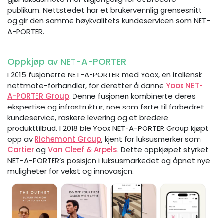
publikum. Nettstedet har et brukervennlig grensesnitt
og gir den samme høykvalitets kundeservicen som NET-
A-PORTER.
Oppkjøp av NET-A-PORTER
I 2015 fusjonerte NET-A-PORTER med Yoox, en italiensk
nettmote-forhandler, for deretter å danne
Yoox NET-
A-PORTER Group
. Denne fusjonen kombinerte deres
ekspertise og infrastruktur, noe som førte til forbedret
kundeservice, raskere levering og et bredere
produkttilbud. I 2018 ble Yoox NET-A-PORTER Group kjøpt
opp av
Richemont Group
, kjent for luksusmerker som
Cartier
og
Van Cleef & Arpels
. Dette oppkjøpet styrket
NET-A-PORTER’s posisjon i luksusmarkedet og åpnet nye
muligheter for vekst og innovasjon.