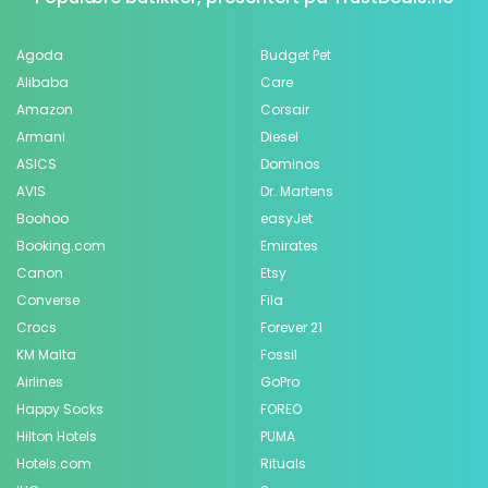
Agoda
Budget Pet
Alibaba
Care
Amazon
Corsair
Armani
Diesel
ASICS
Dominos
AVIS
Dr. Martens
Boohoo
easyJet
Booking.com
Emirates
Canon
Etsy
Converse
Fila
Crocs
Forever 21
KM Malta
Fossil
Airlines
GoPro
Happy Socks
FOREO
Hilton Hotels
PUMA
Hotels.com
Rituals