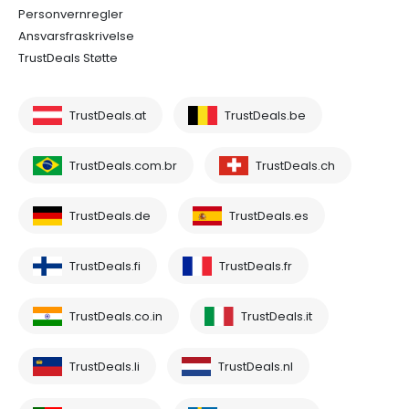
Personvernregler
Ansvarsfraskrivelse
TrustDeals Støtte
TrustDeals.at
TrustDeals.be
TrustDeals.com.br
TrustDeals.ch
TrustDeals.de
TrustDeals.es
TrustDeals.fi
TrustDeals.fr
TrustDeals.co.in
TrustDeals.it
TrustDeals.li
TrustDeals.nl