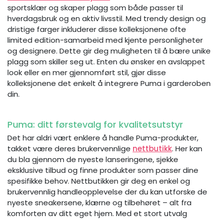
sportsklær og skaper plagg som både passer til
hverdagsbruk og en aktiv livsstil. Med trendy design og
dristige farger inkluderer disse kolleksjonene ofte
limited edition-samarbeid med kjente personligheter
og designere. Dette gir deg muligheten til å bære unike
plagg som skiller seg ut. Enten du ønsker en avslappet
look eller en mer gjennomført stil, gjør disse
kolleksjonene det enkelt å integrere Puma i garderoben
din.
Puma: ditt førstevalg for kvalitetsutstyr
Det har aldri vært enklere å handle Puma-produkter,
takket være deres brukervennlige
nettbutikk
. Her kan
du bla gjennom de nyeste lanseringene, sjekke
eksklusive tilbud og finne produkter som passer dine
spesifikke behov. Nettbutikken gir deg en enkel og
brukervennlig handleopplevelse der du kan utforske de
nyeste sneakersene, klærne og tilbehøret – alt fra
komforten av ditt eget hjem. Med et stort utvalg