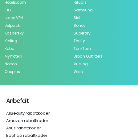
Hotels.com
Rituals
IHG
Samsung
Ivacy VPN
Sixt
Jetpack
Sonos
Kaspersky
Superdry
Kipling
Thrifty
Kobo
TomTom
MyProtein
Urban Outfitters
Norton
Vueling
Oneplus
Wish
Anbefalt
AllBeauty rabattkoder
Amazon rabattkoder
Asus rabattkoder
Boohoo rabattkoder