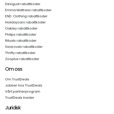
Desigual rabattkoder
Emma Mattress rabattkoder
END. Clothing rabattkoder
Holidaycars rabattkoder
Oakley rabattkoder
Philips rabattkoder
Rituals rabattkoder
Swarovski rabattkoder
Thrifty rabattkoder
Zooplus rabattkoder
Om oss
Om TrustDeals
Jobber hos TrustDeals
Vårt partnerprogram
TrustDeals Insider
Juridisk