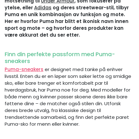
motsetning til
Under Armour
, som fokuserer på
ytelse, eller
Adidas
og deres streetwear-stil, tilbyr
Puma en unik kombinasjon av funksjon og mote.
Her er hvorfor Puma har blitt et ikonisk navn innen
sport og mote – og hvorfor deres produkter kan
være akkurat det du ser etter.
Finn din perfekte passform med Puma-
sneakers
Puma-sneakers
er designet med tanke på enhver
livsstil. Enten du er en løper som søker lette og smidige
sko, eller bare trenger et komfortabelt par til
hverdagsbruk, har Puma noe for deg. Med modeller for
både menn og kvinner passer skoene deres ikke bare
føttene dine – de matcher også stilen din. Utforsk
deres brede utvalg, fra klassiske design til
trendsettende samarbeid, og finn det perfekte paret
Puma-sko for menn eller kvinner.