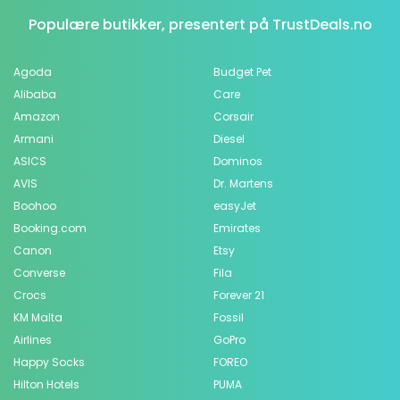
Populære butikker, presentert på TrustDeals.no
Agoda
Budget Pet
Alibaba
Care
Amazon
Corsair
Armani
Diesel
ASICS
Dominos
AVIS
Dr. Martens
Boohoo
easyJet
Booking.com
Emirates
Canon
Etsy
Converse
Fila
Crocs
Forever 21
KM Malta
Fossil
Airlines
GoPro
Happy Socks
FOREO
Hilton Hotels
PUMA