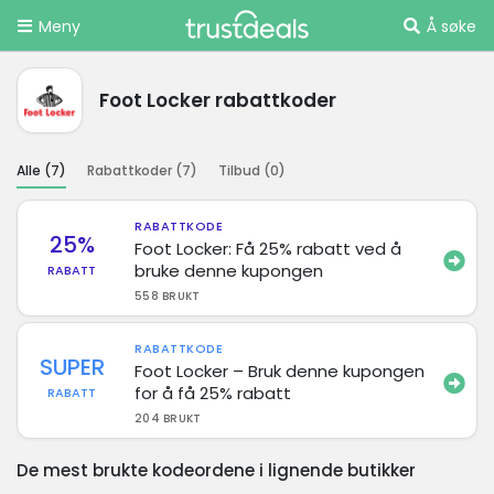
Meny
Å søke
Foot Locker rabattkoder
Alle (
7
)
Rabattkoder (
7
)
Tilbud (
0
)
RABATTKODE
25%
Foot Locker: Få 25% rabatt ved å
bruke denne kupongen
RABATT
558 BRUKT
RABATTKODE
SUPER
Foot Locker – Bruk denne kupongen
for å få 25% rabatt
RABATT
204 BRUKT
De mest brukte kodeordene i lignende butikker