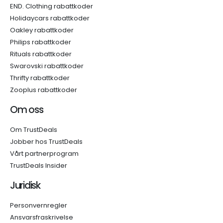
END. Clothing rabattkoder
Holidaycars rabattkoder
Oakley rabattkoder
Philips rabattkoder
Rituals rabattkoder
Swarovski rabattkoder
Thrifty rabattkoder
Zooplus rabattkoder
Om oss
Om TrustDeals
Jobber hos TrustDeals
Vårt partnerprogram
TrustDeals Insider
Juridisk
Personvernregler
Ansvarsfraskrivelse