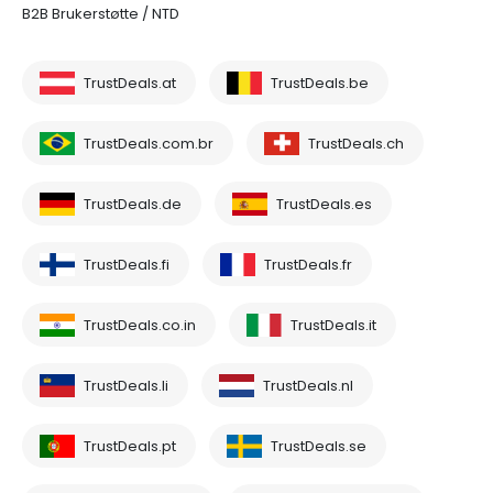
B2B Brukerstøtte / NTD
TrustDeals.at
TrustDeals.be
TrustDeals.com.br
TrustDeals.ch
TrustDeals.de
TrustDeals.es
TrustDeals.fi
TrustDeals.fr
TrustDeals.co.in
TrustDeals.it
TrustDeals.li
TrustDeals.nl
TrustDeals.pt
TrustDeals.se