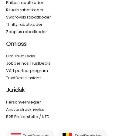
Philips rabattkoder
Rituals rabattkoder
Swarovski rabattkoder
Thrifty rabattkoder
Zooplus rabattkoder
Om oss
Om TrustDeals
Jobber hos TrustDeals
Vårt partnerprogram
TrustDeals Insider
Juridisk
Personvernregler
Ansvarsfraskrivelse
B2B Brukerstøtte / NTD
TrustDeals.at
TrustDeals.be