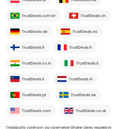
TrustDeals.com.br
TrustDeals.ch
TrustDeals.de
TrustDeals.es
TrustDeals.fi
TrustDeals.fr
TrustDeals.co.in
TrustDeals.it
TrustDeals.li
TrustDeals.nl
TrustDeals.pt
TrustDeals.se
TrustDeals.com
TrustDeals.co.uk
Tredjeparts varenavn og varemerker tilhører deres respektive