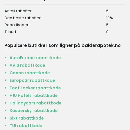
Antall rabatter
5
Den beste rabatten
10%
Rabattkoder
5
Tilbud
0
Populære butikker som ligner på balderapotek.no
AutoEurope rabattkode
AVIS rabattkode
Canon rabattkode
Europcar rabattkode
Foot Locker rabattkode
H10 Hotels rabattkode
Holidaycars rabattkode
Kaspersky rabattkode
Sixt rabattkode
TUI rabattkode