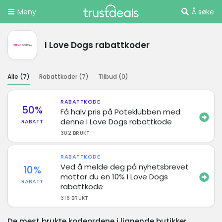
Meny
Å søke
I Love Dogs rabattkoder
Alle (
7
)
Rabattkoder (
7
)
Tilbud (
0
)
RABATTKODE
50%
Få halv pris på Poteklubben med
denne I Love Dogs rabattkode
RABATT
302 BRUKT
RABATTKODE
Ved å melde deg på nyhetsbrevet
10%
mottar du en 10% I Love Dogs
RABATT
rabattkode
316 BRUKT
De mest brukte kodeordene i lignende butikker