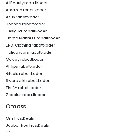
AllBeauty rabattkoder
Amazon rabattkoder
Asus rabattkoder
Boohoo rabattkoder
Desigual rabattkoder
Emma Mattress rabattkoder
END. Clothing rabattkoder
Holidaycars rabattkoder
Oakley rabattkoder
Philips rabattkoder
Rituals rabattkoder
Swarovski rabattkoder
Thrifty rabattkoder
Zooplus rabattkoder
Om oss
Om TrustDeals
Jobber hos TrustDeals