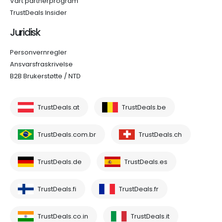
Vårt partnerprogram
TrustDeals Insider
Juridisk
Personvernregler
Ansvarsfraskrivelse
B2B Brukerstøtte / NTD
TrustDeals.at
TrustDeals.be
TrustDeals.com.br
TrustDeals.ch
TrustDeals.de
TrustDeals.es
TrustDeals.fi
TrustDeals.fr
TrustDeals.co.in
TrustDeals.it