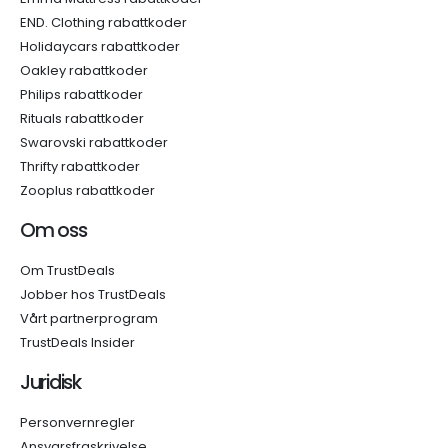
END. Clothing rabattkoder
Holidaycars rabattkoder
Oakley rabattkoder
Philips rabattkoder
Rituals rabattkoder
Swarovski rabattkoder
Thrifty rabattkoder
Zooplus rabattkoder
Om oss
Om TrustDeals
Jobber hos TrustDeals
Vårt partnerprogram
TrustDeals Insider
Juridisk
Personvernregler
Ansvarsfraskrivelse