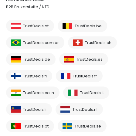
B2B Brukerstøtte / NTD
TrustDeals.at
TrustDeals.be
TrustDeals.com.br
TrustDeals.ch
TrustDeals.de
TrustDeals.es
TrustDeals.fi
TrustDeals.fr
TrustDeals.co.in
TrustDeals.it
TrustDeals.li
TrustDeals.nl
TrustDeals.pt
TrustDeals.se