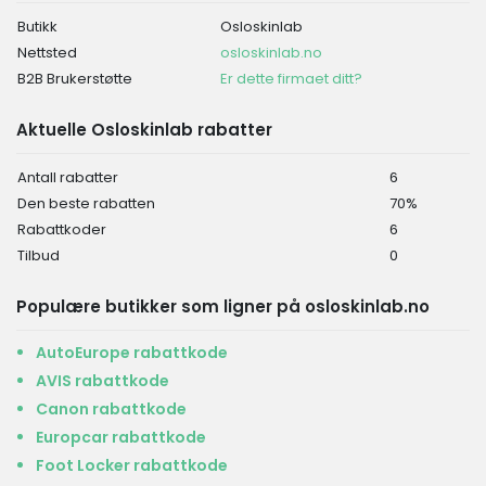
Butikk
Osloskinlab
Nettsted
osloskinlab.no
B2B Brukerstøtte
Er dette firmaet ditt?
Aktuelle Osloskinlab rabatter
Antall rabatter
6
Den beste rabatten
70%
Rabattkoder
6
Tilbud
0
Populære butikker som ligner på osloskinlab.no
AutoEurope rabattkode
AVIS rabattkode
Canon rabattkode
Europcar rabattkode
Foot Locker rabattkode