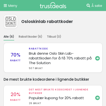
Meny
Å søke
Osloskinlab rabattkoder
Alle (
6
)
Rabattkoder (
6
)
Tilbud (
0
)
RABATTKODE
Bruk denne Oslo Skin Lab-
70%
rabattkoden for å få 70% rabatt på
RABATT
The Solution
507 BRUKT
De mest brukte kodeordene i lignende butikker
DET MEST BRUKTE KODEORDET I LIGNENDE
20%
BUTIKKER
Populær kupong for 20% rabatt
RABATT
26 BRUKT