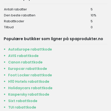
Antall rabatter
5
Den beste rabatten
10%
Rabattkoder
5
Tilbud
0
Populære butikker som ligner på spaprodukter.no
AutoEurope rabattkode
AVIS rabattkode
Canon rabattkode
Europcar rabattkode
Foot Locker rabattkode
H10 Hotels rabattkode
Holidaycars rabattkode
Kaspersky rabattkode
Sixt rabattkode
TUI rabattkode