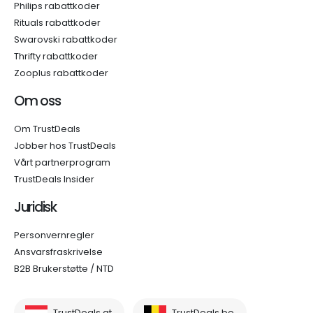
Philips rabattkoder
Rituals rabattkoder
Swarovski rabattkoder
Thrifty rabattkoder
Zooplus rabattkoder
Om oss
Om TrustDeals
Jobber hos TrustDeals
Vårt partnerprogram
TrustDeals Insider
Juridisk
Personvernregler
Ansvarsfraskrivelse
B2B Brukerstøtte / NTD
TrustDeals.at
TrustDeals.be