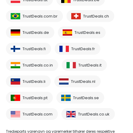
TrustDeals.com.br
TrustDeals.ch
TrustDeals.de
TrustDeals.es
TrustDeals.fi
TrustDeals.fr
TrustDeals.co.in
TrustDeals.it
TrustDeals.li
TrustDeals.nl
TrustDeals.pt
TrustDeals.se
TrustDeals.com
TrustDeals.co.uk
Tredjeparts varenavn og varemerker tilhører deres respektive